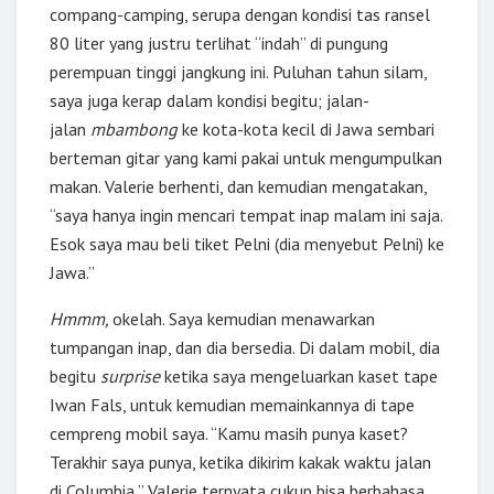
compang-camping, serupa dengan kondisi tas ransel
80 liter yang justru terlihat “indah” di pungung
perempuan tinggi jangkung ini. Puluhan tahun silam,
saya juga kerap dalam kondisi begitu; jalan-
jalan
mbambong
ke kota-kota kecil di Jawa sembari
berteman gitar yang kami pakai untuk mengumpulkan
makan. Valerie berhenti, dan kemudian mengatakan,
“saya hanya ingin mencari tempat inap malam ini saja.
Esok saya mau beli tiket Pelni (dia menyebut Pelni) ke
Jawa.”
Hmmm,
okelah. Saya kemudian menawarkan
tumpangan inap, dan dia bersedia. Di dalam mobil, dia
begitu
surprise
ketika saya mengeluarkan kaset tape
Iwan Fals, untuk kemudian memainkannya di tape
cempreng mobil saya. “Kamu masih punya kaset?
Terakhir saya punya, ketika dikirim kakak waktu jalan
di Columbia,” Valerie ternyata cukup bisa berbahasa