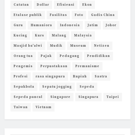
Catatan
Dollar
Efisiensi
Ekon
Etalase publik
Fasilitas
Foto
Gadis China
Guru
Humaniora
Indonesia
Jatim
Johor
Kucing
Kurs
Malang
Malaysia
Masjid ba'alwi
Mudik
Museum
Netizen
Orang tua
Pajak
Pedagang
Pendidikan
Pengemis
Perpustakaan
Premanisme
Profesi
rasa singapura
Rupiah
Sastra
Sepakbola
Sepatu jogging
Sepeda
Sepeda pancal
Singapore
Singapura
Taipei
Taiwan
Vietnam