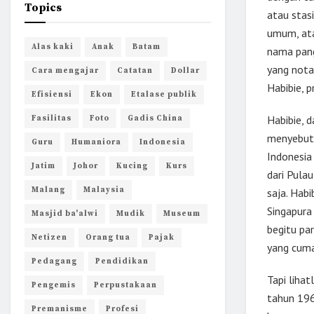
Topics
atau stasi
umum, ata
Alas kaki
Anak
Batam
nama pangg
yang notab
Cara mengajar
Catatan
Dollar
Habibie, p
Efisiensi
Ekon
Etalase publik
Habibie, 
Fasilitas
Foto
Gadis China
menyebut,
Guru
Humaniora
Indonesia
Indonesia
Jatim
Johor
Kucing
Kurs
dari Pulau
Malang
Malaysia
saja. Hab
Singapura
Masjid ba'alwi
Mudik
Museum
begitu pa
Netizen
Orang tua
Pajak
yang cuma
Pedagang
Pendidikan
Tapi lihat
Pengemis
Perpustakaan
tahun 196
Premanisme
Profesi