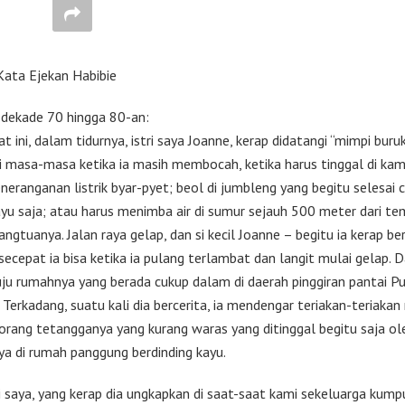
Kata Ejekan Habibie
 dekade 70 hingga 80-an:
t ini, dalam tidurnya, istri saya Joanne, kerap didatangi “mimpi buru
i masa-masa ketika ia masih membocah, ketika harus tinggal di ka
neranganan listrik byar-pyet; beol di jumbleng yang begitu selesai
ayu saja; atau harus menimba air di sumur sejauh 500 meter dari t
angtuanya. Jalan raya gelap, dan si kecil Joanne – begitu ia kerap be
 secepat ia bisa ketika ia pulang terlambat dan langit mulai gelap. D
ju rumahnya yang berada cukup dalam di daerah pinggiran pantai P
 Terkadang, suatu kali dia bercerita, ia mendengar teriakan-teriakan
orang tetangganya yang kurang waras yang ditinggal begitu saja ol
ya di rumah panggung berdinding kayu.
ri saya, yang kerap dia ungkapkan di saat-saat kami sekeluarga kump