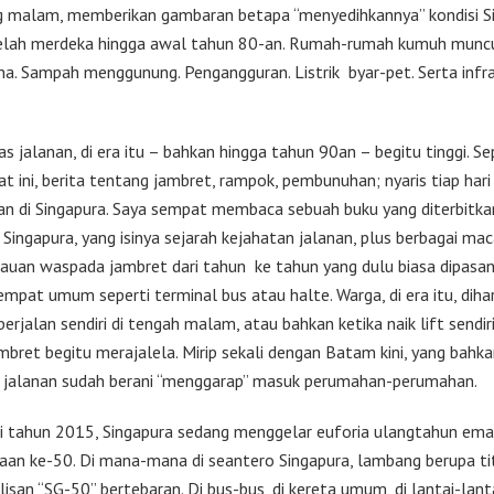
 malam, memberikan gambaran betapa “menyedihkannya” kondisi S
telah merdeka hingga awal tahun 80-an. Rumah-rumah kumuh muncu
. Sampah menggunung. Pengangguran. Listrik byar-pet. Serta infra
as jalanan, di era itu – bahkan hingga tahun 90an – begitu tinggi. Se
t ini, berita tentang jambret, rampok, pembunuhan; nyaris tiap hari
an di Singapura. Saya sempat membaca sebuah buku yang diterbitka
 Singapura, yang isinya sejarah kejahatan jalanan, plus berbagai ma
bauan waspada jambret dari tahun ke tahun yang dulu biasa dipasan
mpat umum seperti terminal bus atau halte. Warga, di era itu, dihar
berjalan sendiri di tengah malam, atau bahkan ketika naik lift sendiri
mbret begitu merajalela. Mirip sekali dengan Batam kini, yang bahk
 jalanan sudah berani “menggarap” masuk perumahan-perumahan.
 di tahun 2015, Singapura sedang menggelar euforia ulangtahun em
an ke-50. Di mana-mana di seantero Singapura, lambang berupa ti
isan “SG-50” bertebaran. Di bus-bus, di kereta umum, di lantai-lant