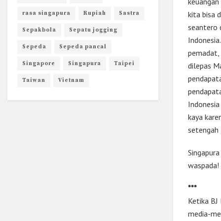
keuangan p
kita bisa
rasa singapura
Rupiah
Sastra
seantero d
Sepakbola
Sepatu jogging
Indonesia
Sepeda
Sepeda pancal
pemadat, 
Singapore
Singapura
Taipei
dilepas M
pendapatan
Taiwan
Vietnam
pendapata
Indonesia
kaya kare
setengah j
Singapura 
waspada!
***
Ketika BJ
media-med