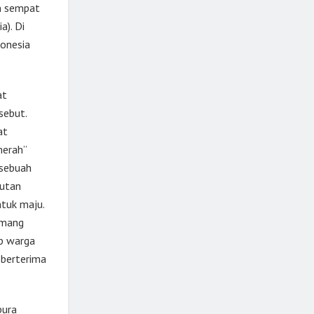
n sempat
a). Di
donesia
at
sebut.
at
merah”
 sebuah
hutan
tuk maju.
emang
ap warga
 berterima
pura