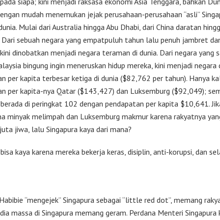
ada siapa; kini menjadi raksasa ekonomi Asia Tenggara, bahkan Dunia
 dengan mudah menemukan jejak perusahaan-perusahaan “asli” Singap
unia. Mulai dari Australia hingga Abu Dhabi, dari China daratan hing
. Dari sebuah negara yang empatpuluh tahun lalu penuh jambret da
kini dinobatkan menjadi negara teraman di dunia. Dari negara yang 
alaysia bingung ingin meneruskan hidup mereka, kini menjadi negara
 per kapita terbesar ketiga di dunia ($82,762 per tahun). Hanya ka
n per kapita-nya Qatar ($143,427) dan Luksemburg ($92,049); se
 berada di peringkat 102 dengan pendapatan per kapita $10,641. Ji
na minyak melimpah dan Luksemburg makmur karena rakyatnya yan
uta jiwa, lalu Singapura kaya dari mana?
bisa kaya karena mereka bekerja keras, disiplin, anti-korupsi, dan sel
 Habibie “mengejek” Singapura sebagai “little red dot”, memang raky
ia massa di Singapura memang geram. Perdana Menteri Singapura ke