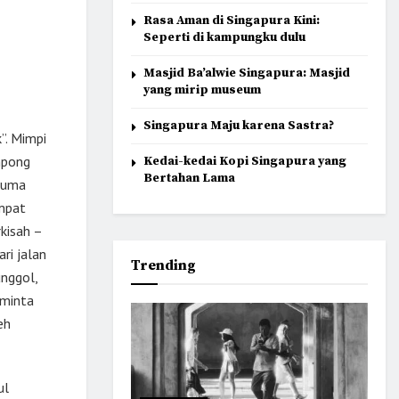
Rasa Aman di Singapura Kini:
Seperti di kampungku dulu
Masjid Ba’alwie Singapura: Masjid
yang mirip museum
Singapura Maju karena Sastra?
k”. Mimpi
mpong
Kedai-kedai Kopi Singapura yang
Bertahan Lama
 cuma
empat
rkisah –
ari jalan
Trending
unggol,
 minta
eh
ul