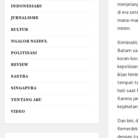
menjelang
INDONESIAKU
di era se
JURNALISME
mana-mana
minim.
KULTUR
NGALOR NGIDUL
Kriminalit
Batam saa
POLITISASI
koran-kor
REVIEW
kepolisian
iklan him
SASTRA
tempat-te
SINGAPURA
hati saat 
Karena ja
TENTANG AKU
kejahatan
VIDEO
Dan kini,
Kemerdeka
dengan tul