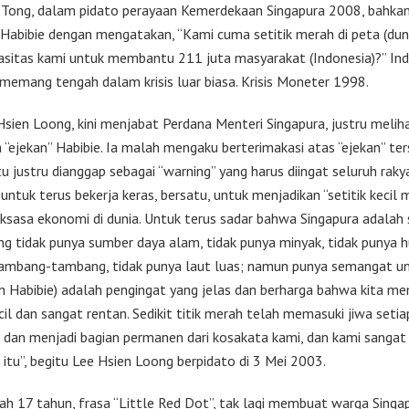
Tong, dalam pidato perayaan Kemerdekaan Singapura 2008, bahka
 Habibie dengan mengatakan, “Kami cuma setitik merah di peta (duni
sitas kami untuk membantu 211 juta masyarakat (Indonesia)?” In
u memang tengah dalam krisis luar biasa. Krisis Moneter 1998.
 Hsien Loong, kini menjabat Perdana Menteri Singapura, justru melih
 “ejekan” Habibie. Ia malah mengaku berterimakasi atas “ejekan” ter
tu justru dianggap sebagai “warning” yang harus diingat seluruh raky
untuk terus bekerja keras, bersatu, untuk menjadikan “setitik kecil 
aksasa ekonomi di dunia. Untuk terus sadar bahwa Singapura adalah
ng tidak punya sumber daya alam, tidak punya minyak, tidak punya 
mbang-tambang, tidak punya laut luas; namun punya semangat un
kan Habibie) adalah pengingat yang jelas dan berharga bahwa kita m
cil dan sangat rentan. Sedikit titik merah telah memasuki jiwa seti
, dan menjadi bagian permanen dari kosakata kami, dan kami sangat
 itu”, begitu Lee Hsien Loong berpidato di 3 Mei 2003.
elah 17 tahun, frasa “Little Red Dot”, tak lagi membuat warga Singa