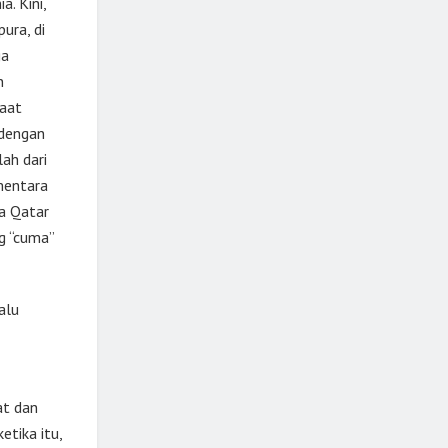
. Kini,
ura, di
ga
n
saat
 dengan
lah dari
mentara
ka Qatar
g “cuma”
alu
at dan
tika itu,