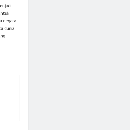
enjadi
untuk
na negara
a dunia.
ang