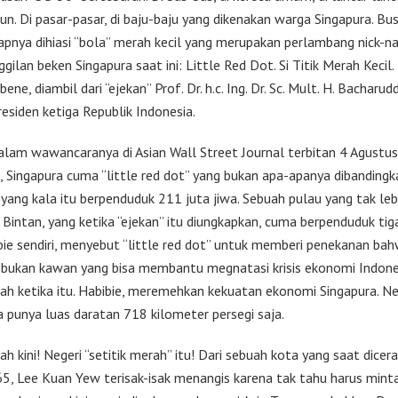
un. Di pasar-pasar, di baju-baju yang dikenakan warga Singapura. Bu
pnya dihiasi “bola” merah kecil yang merupakan perlambang nick-
ilan beken Singapura saat ini: Little Red Dot. Si Titik Merah Kecil
ene, diambil dari “ejekan” Prof. Dr. h.c. Ing. Dr. Sc. Mult. H. Bacharud
residen ketiga Republik Indonesia.
dalam wawancaranya di Asian Wall Street Journal terbitan 4 Agustu
 Singapura cuma “little red dot” yang bukan apa-apanya dibanding
 yang kala itu berpenduduk 211 juta jiwa. Sebuah pulau yang tak leb
 Bintan, yang ketika “ejekan” itu diungkapkan, cuma berpenduduk tiga
ibie sendiri, menyebut “little red dot” untuk memberi penekanan ba
 bukan kawan yang bisa membantu megnatasi krisis ekonomi Indone
rah ketika itu. Habibie, meremehkan kekuatan ekonomi Singapura. N
 punya luas daratan 718 kilometer persegi saja.
lah kini! Negeri “setitik merah” itu! Dari sebuah kota yang saat dicer
5, Lee Kuan Yew terisak-isak menangis karena tak tahu harus mint