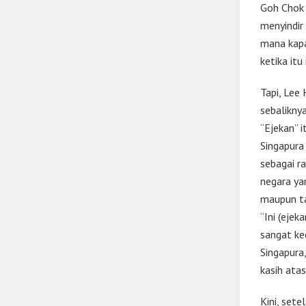
Goh Chok 
menyindir
mana kapa
ketika it
Tapi, Lee
sebaliknya
“Ejekan” i
Singapura 
sebagai r
negara ya
maupun ta
“Ini (eje
sangat ke
Singapura
kasih atas
Kini, set