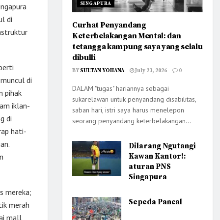
SINGAPURA
ingapura
l di
Curhat Penyandang
struktur
Keterbelakangan Mental: dan
tetangga kampung saya yang selalu
dibulli
perti
BY
SULTAN YOHANA
July 23, 2026
0
 muncul di
DALAM "tugas" hariannya sebagai
n pihak
sukarelawan untuk penyandang disabilitas,
cam iklan-
saban hari, istri saya harus menelepon
g di
seorang penyandang keterbelakangan...
ap hati-
an.
Dilarang Ngutangi
an
Kawan Kantor!:
aturan PNS
Singapura
as mereka;
Sepeda Pancal
tik merah
ai mall