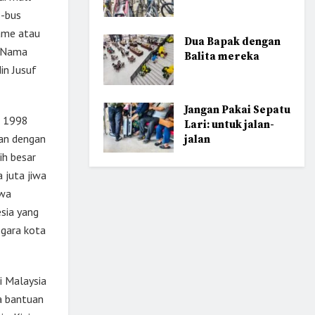
s-bus
name atau
Dua Bapak dengan
. Nama
Balita mereka
din Jusuf
Jangan Pakai Sepatu
s 1998
Lari: untuk jalan-
kan dengan
jalan
ih besar
 juta jiwa
hwa
sia yang
egara kota
ai Malaysia
a bantuan