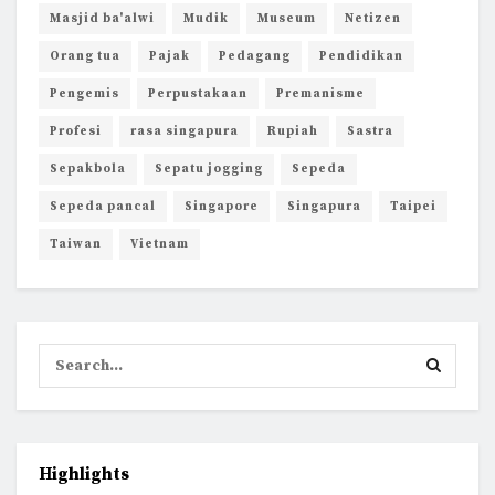
Masjid ba'alwi
Mudik
Museum
Netizen
Orang tua
Pajak
Pedagang
Pendidikan
Pengemis
Perpustakaan
Premanisme
Profesi
rasa singapura
Rupiah
Sastra
Sepakbola
Sepatu jogging
Sepeda
Sepeda pancal
Singapore
Singapura
Taipei
Taiwan
Vietnam
Highlights