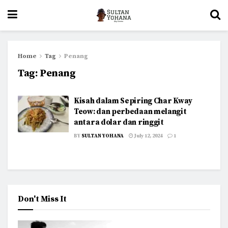
Home
Tag
Penang
Tag:
Penang
Kisah dalam Sepiring Char Kway
Teow: dan perbedaan melangit
antara dolar dan ringgit
BY
SULTAN YOHANA
July 12, 2024
1
Don't Miss It