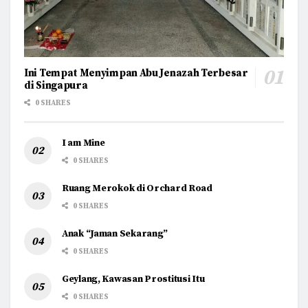
Ini Tempat Menyimpan Abu Jenazah Terbesar
di Singapura
0 SHARES
I am Mine
0 SHARES
Ruang Merokok di Orchard Road
0 SHARES
Anak “Jaman Sekarang”
0 SHARES
Geylang, Kawasan Prostitusi Itu
0 SHARES