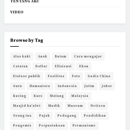
TENTANG AKU
VIDEO
Browse by Tag
Alas kaki
Anak
Batam
Cara mengajar
Catatan
Dollar
Efisiensi
Ekon
Etalase publik
Fasilitas
Foto
Gadis China
Guru
Humaniora
Indonesia
Jatim
Johor
Kucing
Kurs
Malang
Malaysia
Masjid ba'alwi
Mudik
Museum
Netizen
Orang tua
Pajak
Pedagang
Pendidikan
Pengemis
Perpustakaan
Premanisme