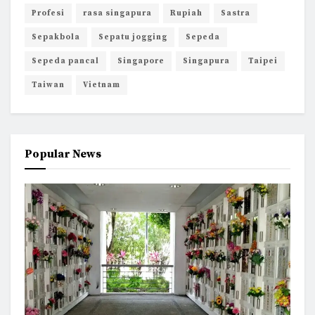
Profesi
rasa singapura
Rupiah
Sastra
Sepakbola
Sepatu jogging
Sepeda
Sepeda pancal
Singapore
Singapura
Taipei
Taiwan
Vietnam
Popular News