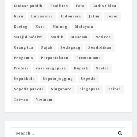
Etalase publik
Fasilitas
Foto
Gadis China
Guru
Humaniora
Indonesia
Jatim
Johor
Kucing
Kurs
Malang
Malaysia
Masjid ba'alwi
Mudik
Museum
Netizen
Orang tua
Pajak
Pedagang
Pendidikan
Pengemis
Perpustakaan
Premanisme
Profesi
rasa singapura
Rupiah
Sastra
Sepakbola
Sepatu jogging
Sepeda
Sepeda pancal
Singapore
Singapura
Taipei
Taiwan
Vietnam