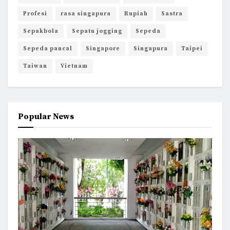
Profesi
rasa singapura
Rupiah
Sastra
Sepakbola
Sepatu jogging
Sepeda
Sepeda pancal
Singapore
Singapura
Taipei
Taiwan
Vietnam
Popular News