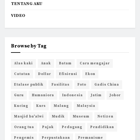
TENTANG AKU
VIDEO
Browse by Tag
Alas kaki
Anak
Batam
Cara mengajar
Catatan
Dollar
Efisiensi
Ekon
Etalase publik
Fasilitas
Foto
Gadis China
Guru
Humaniora
Indonesia
Jatim
Johor
Kucing
Kurs
Malang
Malaysia
Masjid ba'alwi
Mudik
Museum
Netizen
Orang tua
Pajak
Pedagang
Pendidikan
Pengemis
Perpustakaan
Premanisme