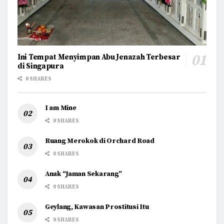
Ini Tempat Menyimpan Abu Jenazah Terbesar
di Singapura
0 SHARES
I am Mine
0 SHARES
Ruang Merokok di Orchard Road
0 SHARES
Anak “Jaman Sekarang”
0 SHARES
Geylang, Kawasan Prostitusi Itu
0 SHARES