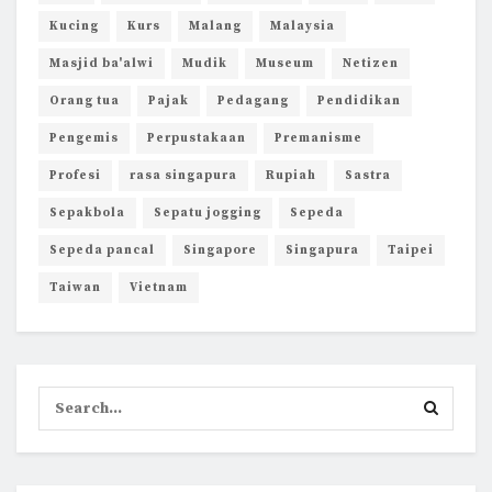
Kucing
Kurs
Malang
Malaysia
Masjid ba'alwi
Mudik
Museum
Netizen
Orang tua
Pajak
Pedagang
Pendidikan
Pengemis
Perpustakaan
Premanisme
Profesi
rasa singapura
Rupiah
Sastra
Sepakbola
Sepatu jogging
Sepeda
Sepeda pancal
Singapore
Singapura
Taipei
Taiwan
Vietnam