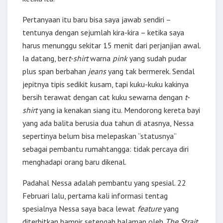
Pertanyaan itu baru bisa saya jawab sendiri –
tentunya dengan sejumlah kira-kira – ketika saya
harus menunggu sekitar 15 menit dari perjanjian awal.
Ia datang, ber
t-shirt
warna
pink
yang sudah pudar
plus span berbahan
jeans
yang tak bermerek. Sendal
jepitnya tipis sedikit kusam, tapi kuku-kuku kakinya
bersih terawat dengan cat kuku sewarna dengan
t-
shirt
yang ia kenakan siang itu. Mendorong kereta bayi
yang ada balita berusia dua tahun di atasnya, Nessa
sepertinya belum bisa melepaskan “statusnya”
sebagai pembantu rumahtangga: tidak percaya diri
menghadapi orang baru dikenal.
Padahal Nessa adalah pembantu yang spesial. 22
Februari lalu, pertama kali informasi tentag
spesialnya Nessa saya baca lewat
feature
yang
diterbitkan hampir setengah halaman oleh
The Strait