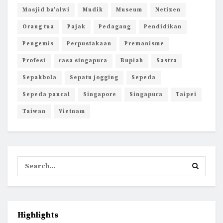
Masjid ba'alwi
Mudik
Museum
Netizen
Orang tua
Pajak
Pedagang
Pendidikan
Pengemis
Perpustakaan
Premanisme
Profesi
rasa singapura
Rupiah
Sastra
Sepakbola
Sepatu jogging
Sepeda
Sepeda pancal
Singapore
Singapura
Taipei
Taiwan
Vietnam
Highlights