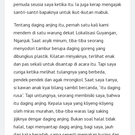
pemuda seusia saya ketika itu. Ia juga kerap mengajak
santri-santri bapaknya untuk ikut-ikutan mabuk.
Tentang daging anjing itu, pernah satu kali kami
mendem di satu warung dekat Lokalisasi Guyangan,
Nganjuk. Saat asyik minum, tiba-tiba seorang
menyodori tambur berupa daging goreng yang
dibungkus plastik. Kilatan minyaknya, terlihat enak
dan pas sekali untuk disantap di acara itu. Tapi saya
curiga ketika melihat tulangnya yang berbeda,
pendek-pendek dan agak mrongkol. Saat saya tanya,
si kawan anak kyai bilang sambil bercanda, “itu daging
rusa”. Tapi untungnya, seorang membisiki saya, bahwa
itu daging anjing. Kepala saya yang kliyeng-kliyeng
oleh miras murahan, tiba-tiba waras lagi saking
jijiknya dengar daging anjing. Bukan soal halal tidak
halal, tapi menyantap dagig anjing, bagi saya, jauh
dari kata beradab, sama seperti memakan kucing dan