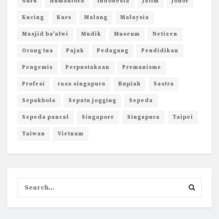
Guru
Humaniora
Indonesia
Jatim
Johor
Kucing
Kurs
Malang
Malaysia
Masjid ba'alwi
Mudik
Museum
Netizen
Orang tua
Pajak
Pedagang
Pendidikan
Pengemis
Perpustakaan
Premanisme
Profesi
rasa singapura
Rupiah
Sastra
Sepakbola
Sepatu jogging
Sepeda
Sepeda pancal
Singapore
Singapura
Taipei
Taiwan
Vietnam