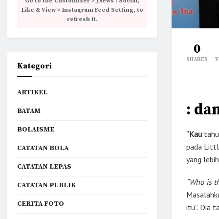
Go to the Customizer > JNews : Social,
Like & View > Instagram Feed Setting, to
refresh it.
0
SHARES
V
Kategori
ARTIKEL
: da
BATAM
BOLAISME
“Kau
tahu,
pada Litt
CATATAN BOLA
yang lebi
CATATAN LEPAS
“Who is t
CATATAN PUBLIK
Masalahku
CERITA FOTO
itu”. Dia 