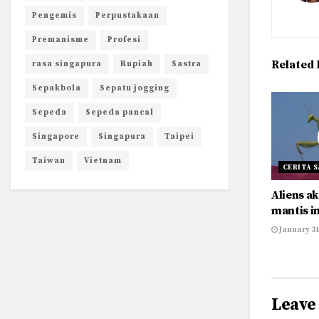
Pengemis
Perpustakaan
Premanisme
Profesi
Related
rasa singapura
Rupiah
Sastra
Sepakbola
Sepatu jogging
Sepeda
Sepeda pancal
Singapore
Singapura
Taipei
Taiwan
Vietnam
CERITA 
Aliens a
mantis i
January 31
Leave