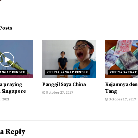
Posts
SANGAT PENDEK
CERITA SANGAT PENDEK
CERITA SANGAT
ka praying
Panggil Saya China
Kejamnya de
n Singapore
Uang
October 27, 2017
, 2021
October 17, 2017
 a Reply