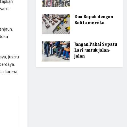
etapkan
satu-
Dua Bapak dengan
Balita mereka
enjauh.
 dosa
Jangan Pakai Sepatu
Lari: untuk jalan-
jalan
aya, justru
berdaya.
sa karena