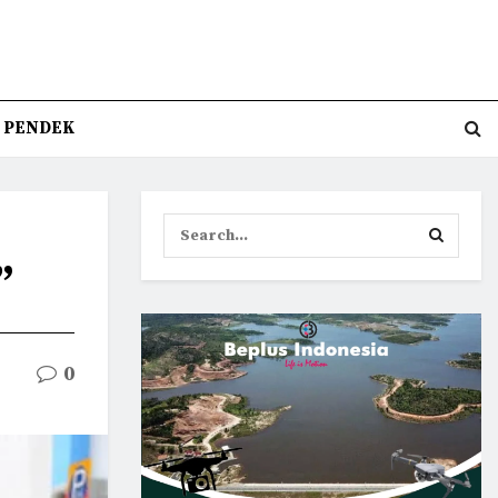
T PENDEK
”
0