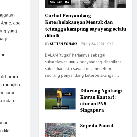
SINGAPURA
nggalan
Curhat Penyandang
Keterbelakangan Mental: dan
n Anne, apa
tetangga kampung saya yang selalu
rang yang
dibulli
bagi
BY
SULTAN YOHANA
July 23, 2026
0
kan
DALAM "tugas" hariannya sebagai
sukarelawan untuk penyandang disabilitas,
saban hari, istri saya harus menelepon
seorang penyandang keterbelakangan...
nak haram;
ak mungkin
Dilarang Ngutangi
ng iuran
Kawan Kantor!:
a indah
aturan PNS
Singapura
puan
Sepeda Pancal
ilik-