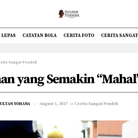
 LEPAS
CATATAN BOLA
CERITA FOTO
CERITA SANGA
rita Sangat Pendek
an yang Semakin “Mahal
SULTAN YOHANA
August 1, 2017
in
Cerita Sangat Pendek