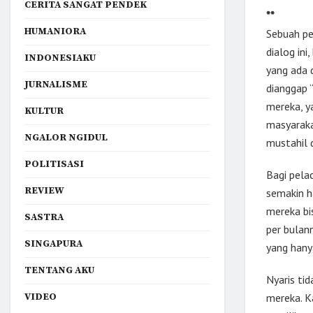
CERITA SANGAT PENDEK
**
HUMANIORA
Sebuah pe
dialog ini
INDONESIAKU
yang ada d
JURNALISME
dianggap 
mereka, y
KULTUR
masyaraka
NGALOR NGIDUL
mustahil 
POLITISASI
Bagi pela
REVIEW
semakin h
mereka bi
SASTRA
per bulan
SINGAPURA
yang hany
TENTANG AKU
Nyaris ti
VIDEO
mereka. Ka