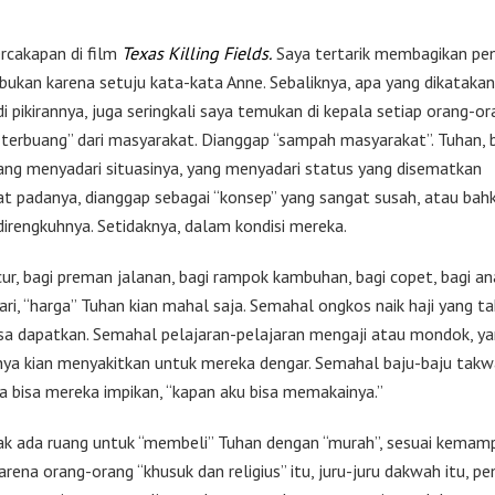
rcakapan di film
Texas Killing Fields.
Saya tertarik membagikan pe
, bukan karena setuju kata-kata Anne. Sebaliknya, apa yang dikataka
i pikirannya, juga seringkali saya temukan di kepala setiap orang-o
“terbuang” dari masyarakat. Dianggap “sampah masyarakat”. Tuhan, 
ang menyadari situasinya, yang menyadari status yang disematkan
t padanya, dianggap sebagai “konsep” yang sangat susah, atau bah
direngkuhnya. Setidaknya, dalam kondisi mereka.
cur, bagi preman jalanan, bagi rampok kambuhan, bagi copet, bagi a
ari, “harga” Tuhan kian mahal saja. Semahal ongkos naik haji yang t
sa dapatkan. Semahal pelajaran-pelajaran mengaji atau mondok, ya
nya kian menyakitkan untuk mereka dengar. Semahal baju-baju takw
a bisa mereka impikan, “kapan aku bisa memakainya.”
dak ada ruang untuk “membeli” Tuhan dengan “murah”, sesuai kemam
rena orang-orang “khusuk dan religius” itu, juru-juru dakwah itu, pem