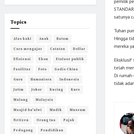
pemilik p
STANDART
satunya c
Topics
Tuhan pun
Hingga ti
Alas kaki
Anak
Batam
mereka ya
Cara mengajar
Catatan
Dollar
Eksklusif 
Efisiensi
Ekon
Etalase publik
telah men
Fasilitas
Foto
Gadis China
Di rumah-
Guru
Humaniora
Indonesia
tidak adan
Jatim
Johor
Kucing
Kurs
Malang
Malaysia
Masjid ba'alwi
Mudik
Museum
Netizen
Orang tua
Pajak
Pedagang
Pendidikan